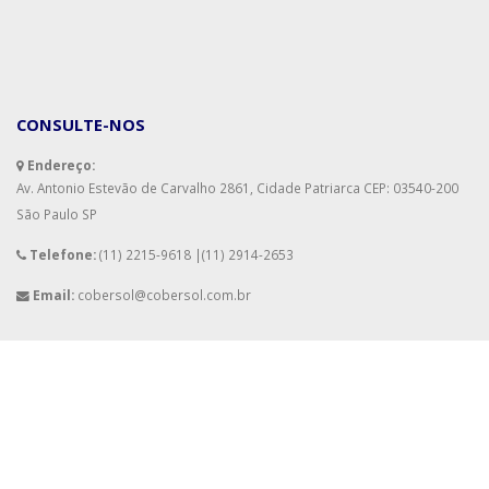
CONSULTE-NOS
Endereço:
Av. Antonio Estevão de Carvalho 2861, Cidade Patriarca CEP: 03540-200
São Paulo SP
Telefone:
(11) 2215-9618 |
(11) 2914-2653
Email:
cobersol@cobersol.com.br
© Copyright 2021. Todos os direitos reservados.